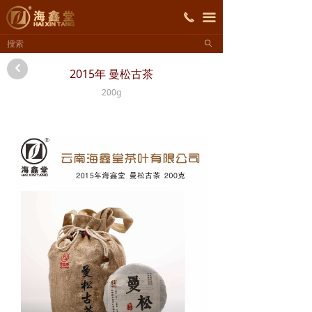
首页
끅
끀
ꄙ
关于海鑫堂
낒
2015年 曼松古茶
产品展示
200g
招商加盟
新闻资讯
联系我们