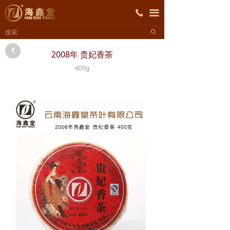
首页
끅
끀
ꄙ
关于海鑫堂
낒
2008年 贵妃香茶
产品展示
400g
招商加盟
新闻资讯
联系我们