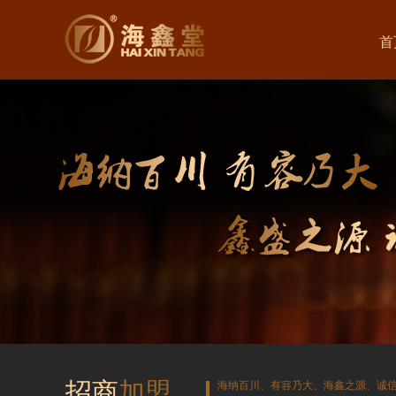
首
招商
加盟
海纳百川、有容乃大、海鑫之源、诚